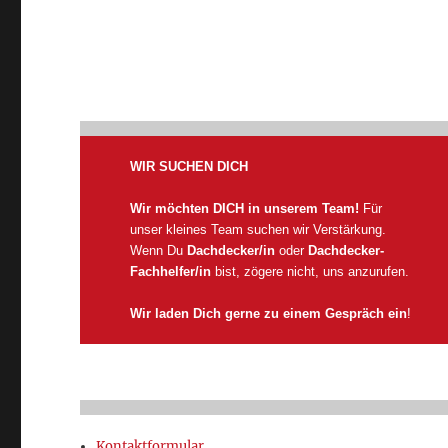
WIR SUCHEN DICH
Wir möchten DICH in unserem Team!
Für
unser kleines Team suchen wir Verstärkung.
Wenn Du
Dachdecker/in
oder
Dachdecker-
Fachhelfer/in
bist, zögere nicht, uns anzurufen.
Wir laden Dich gerne zu einem Gespräch ein
!
Kontaktformular