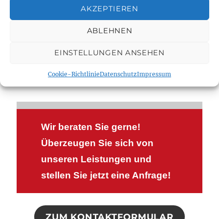
AKZEPTIEREN
Schützen Sie Ihr Dach vor Wind und Wetter.
Kompetent und zuverlässig beraten wir Sie rund um
ABLEHNEN
das Thema Steildach, Gründach und Flachdach.
EINSTELLUNGEN ANSEHEN
WIR HABEN EIN HERZ FÜR DÄCHER.
Cookie-Richtlinie
Datenschutz
Impressum
Wir beraten Sie gerne!
Überzeugen Sie sich von
unseren Leistungen und
stellen Sie jetzt eine Anfrage!
ZUM KONTAKTFORMULAR