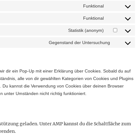
Funktional
Consent
to
Funktional
Consent
service
to
Statistik (anonym)
wordpress
Consent
service
to
Gegenstand der Untersuchung
complianz
Consent
service
to
burst-
service
statistics
sonstiges
r dir ein Pop-Up mit einer Erklärung über Cookies. Sobald du auf
rständnis, alle von dir gewählten Kategorien von Cookies und Plugins
n. Du kannst die Verwendung von Cookies über deinen Browser
 unter Umständen nicht richtig funktioniert.
rstützung geladen. Unter AMP kannst du die Schaltfläche zum
wenden.