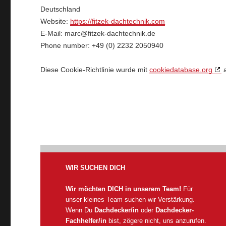
Deutschland
Website:
https://fitzek-dachtechnik.com
E-Mail:
marc@fitzek-dachtechnik.de
Phone number: +49 (0) 2232 2050940
Diese Cookie-Richtlinie wurde mit
cookiedatabase.org
a
WIR SUCHEN DICH
Wir möchten DICH in unserem Team!
Für
unser kleines Team suchen wir Verstärkung.
Wenn Du
Dachdecker/in
oder
Dachdecker-
Fachhelfer/in
bist, zögere nicht, uns anzurufen.