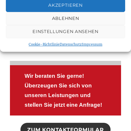
AKZEPTIEREN
Schützen Sie Ihr Dach vor Wind und Wetter.
Kompetent und zuverlässig beraten wir Sie rund um
ABLEHNEN
das Thema Steildach, Gründach und Flachdach.
EINSTELLUNGEN ANSEHEN
WIR HABEN EIN HERZ FÜR DÄCHER.
Cookie-Richtlinie
Datenschutz
Impressum
Wir beraten Sie gerne!
Überzeugen Sie sich von
unseren Leistungen und
stellen Sie jetzt eine Anfrage!
ZUM KONTAKTFORMULAR